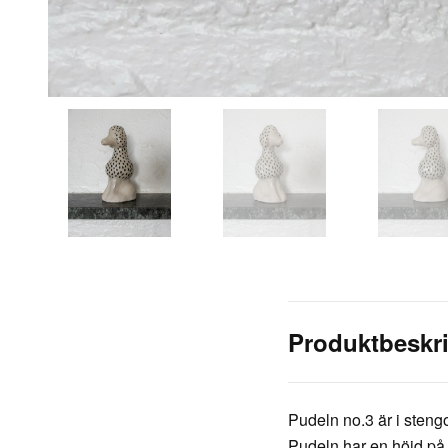
Produktbeskr
Pudeln no.3 är i steng
Pudeln har en höjd på