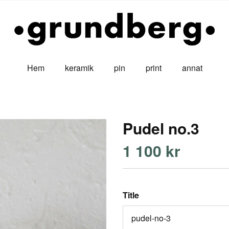
Hem
keramik
pin
print
annat
Pudel no.3
1 100 kr
Title