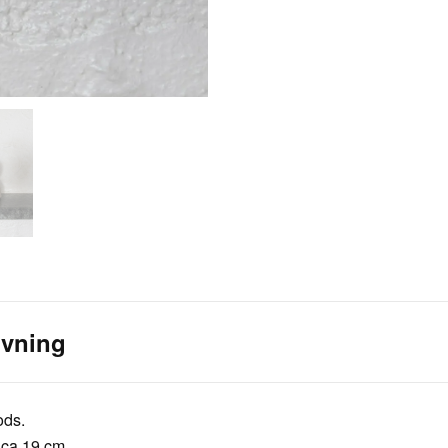
ivning
ods.
 ca 19 cm.