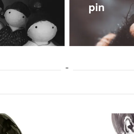
pin
¨